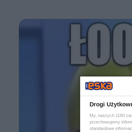
Drogi Użytkow
My, naszych 1160 zau
przechowujemy informa
standardowe informac