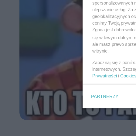
spersonalizowanych re
ulepszanie usług. Za
geolokalizacyjnych or
cenimy Twoją prywatno
Zgoda jest dobrowoln
się w lewym dolnym r
ale masz prawo sprzec
witrynie.
Zapoznaj się z poniż
internetowych. Szcze
Prywatności
i
Cookie
PARTNERZY