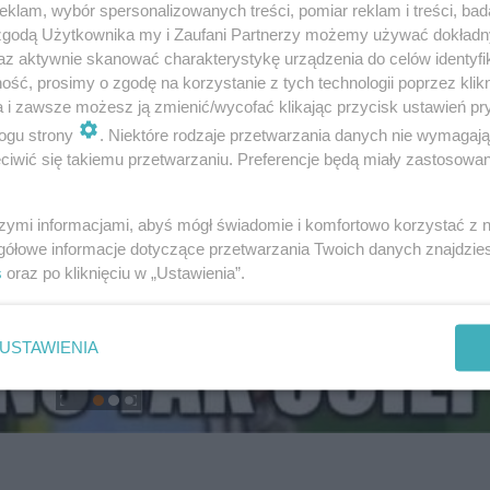
klam, wybór spersonalizowanych treści, pomiar reklam i treści, bad
 zgodą Użytkownika my i Zaufani Partnerzy możemy używać dokład
az aktywnie skanować charakterystykę urządzenia do celów identyfi
ść, prosimy o zgodę na korzystanie z tych technologii poprzez klikn
a i zawsze możesz ją zmienić/wycofać klikając przycisk ustawień pr
ogu strony
. Niektóre rodzaje przetwarzania danych nie wymagaj
iwić się takiemu przetwarzaniu. Preferencje będą miały zastosowanie
szymi informacjami, abyś mógł świadomie i komfortowo korzystać z
gółowe informacje dotyczące przetwarzania Twoich danych znajdzi
s
oraz po kliknięciu w „Ustawienia”.
USTAWIENIA