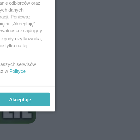
anie odbiorców oraz
nych danych
kacji. Ponieważ
ięcie „Akceptuję”.
ywatności znajdujący
ą zgody użytkownika,
 tylko na tej
 naszych serwisów
esz w
Polityce
Akceptuję