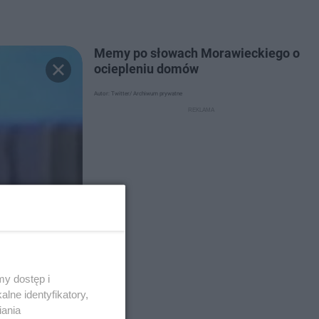
Memy po słowach Morawieckiego o
ociepleniu domów
Autor: Twitter/ Archiwum prywatne
y dostęp i
lne identyfikatory,
iania