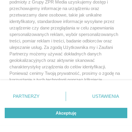
podmioty z Grupy ZPR Media uzyskujemy dostęp i
przechowujemy informacje na urządzeniu oraz
przetwarzamy dane osobowe, takie jak unikalne
identyfikatory, standardowe informacje wysyłane przez
urządzenie czy dane przeglądania w celu zapewniania
spersonalizowanych reklam, wybór spersonalizowanych
treści, pomiar reklam i treści, badanie odbiorców oraz
ulepszanie usług. Za zgodą Użytkownika my i Zaufani
Partnerzy możemy używać dokładnych danych
geolokalizacyjnych oraz aktywnie skanować
charakterystykę urządzenia do celów identyfikacji.
Ponieważ cenimy Twoją prywatność, prosimy o zgodę na
korzystanie z tych technologii poprzez kliknięcie
„Akceptuję”. Zgoda jest dobrowolna i zawsze możesz ją
zmienić/wycofać klikając przycisk ustawień prywatności
PARTNERZY
USTAWIENIA
znajdujący się w lewym dolnym rogu strony
. Niektóre
rodzaje przetwarzania danych nie wymagają zgody
Akceptuję
użytkownika, ale masz prawo sprzeciwić się takiemu
przetwarzaniu. Preferencje będą miały zastosowanie tylko
na tej witrynie.