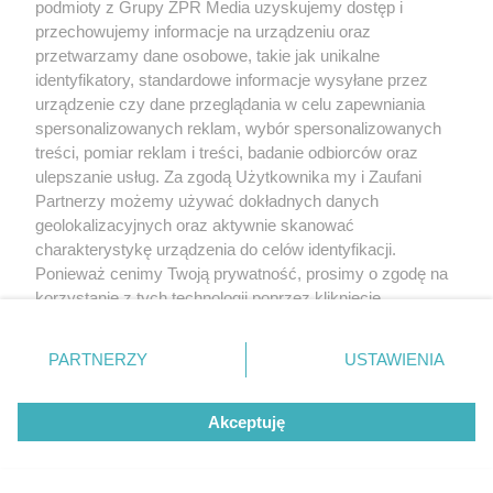
podmioty z Grupy ZPR Media uzyskujemy dostęp i
przechowujemy informacje na urządzeniu oraz
przetwarzamy dane osobowe, takie jak unikalne
identyfikatory, standardowe informacje wysyłane przez
urządzenie czy dane przeglądania w celu zapewniania
spersonalizowanych reklam, wybór spersonalizowanych
treści, pomiar reklam i treści, badanie odbiorców oraz
ulepszanie usług. Za zgodą Użytkownika my i Zaufani
Partnerzy możemy używać dokładnych danych
geolokalizacyjnych oraz aktywnie skanować
charakterystykę urządzenia do celów identyfikacji.
Ponieważ cenimy Twoją prywatność, prosimy o zgodę na
korzystanie z tych technologii poprzez kliknięcie
„Akceptuję”. Zgoda jest dobrowolna i zawsze możesz ją
zmienić/wycofać klikając przycisk ustawień prywatności
PARTNERZY
USTAWIENIA
znajdujący się w lewym dolnym rogu strony
. Niektóre
rodzaje przetwarzania danych nie wymagają zgody
Akceptuję
użytkownika, ale masz prawo sprzeciwić się takiemu
przetwarzaniu. Preferencje będą miały zastosowanie tylko
na tej witrynie.