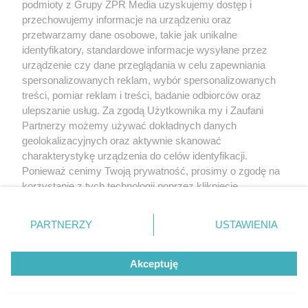
podmioty z Grupy ZPR Media uzyskujemy dostęp i
przechowujemy informacje na urządzeniu oraz
przetwarzamy dane osobowe, takie jak unikalne
identyfikatory, standardowe informacje wysyłane przez
urządzenie czy dane przeglądania w celu zapewniania
spersonalizowanych reklam, wybór spersonalizowanych
treści, pomiar reklam i treści, badanie odbiorców oraz
ulepszanie usług. Za zgodą Użytkownika my i Zaufani
Partnerzy możemy używać dokładnych danych
geolokalizacyjnych oraz aktywnie skanować
charakterystykę urządzenia do celów identyfikacji.
Ponieważ cenimy Twoją prywatność, prosimy o zgodę na
korzystanie z tych technologii poprzez kliknięcie
„Akceptuję”. Zgoda jest dobrowolna i zawsze możesz ją
zmienić/wycofać klikając przycisk ustawień prywatności
PARTNERZY
USTAWIENIA
znajdujący się w lewym dolnym rogu strony
. Niektóre
rodzaje przetwarzania danych nie wymagają zgody
Akceptuję
użytkownika, ale masz prawo sprzeciwić się takiemu
przetwarzaniu. Preferencje będą miały zastosowanie tylko
na tej witrynie.