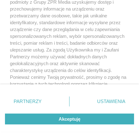
podmioty z Grupy ZPR Media uzyskujemy dostęp i
przechowujemy informacje na urządzeniu oraz
przetwarzamy dane osobowe, takie jak unikalne
identyfikatory, standardowe informacje wysyłane przez
urządzenie czy dane przeglądania w celu zapewniania
spersonalizowanych reklam, wybór spersonalizowanych
treści, pomiar reklam i treści, badanie odbiorców oraz
ulepszanie usług. Za zgodą Użytkownika my i Zaufani
Partnerzy możemy używać dokładnych danych
geolokalizacyjnych oraz aktywnie skanować
charakterystykę urządzenia do celów identyfikacji.
Ponieważ cenimy Twoją prywatność, prosimy o zgodę na
korzystanie z tych technologii poprzez kliknięcie
„Akceptuję”. Zgoda jest dobrowolna i zawsze możesz ją
zmienić/wycofać klikając przycisk ustawień prywatności
PARTNERZY
USTAWIENIA
znajdujący się w lewym dolnym rogu strony
. Niektóre
rodzaje przetwarzania danych nie wymagają zgody
Akceptuję
użytkownika, ale masz prawo sprzeciwić się takiemu
przetwarzaniu. Preferencje będą miały zastosowanie tylko
na tej witrynie.