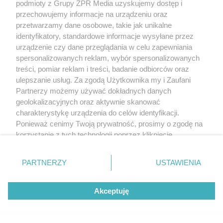
podmioty z Grupy ZPR Media uzyskujemy dostęp i
przechowujemy informacje na urządzeniu oraz
przetwarzamy dane osobowe, takie jak unikalne
identyfikatory, standardowe informacje wysyłane przez
urządzenie czy dane przeglądania w celu zapewniania
spersonalizowanych reklam, wybór spersonalizowanych
treści, pomiar reklam i treści, badanie odbiorców oraz
ulepszanie usług. Za zgodą Użytkownika my i Zaufani
Partnerzy możemy używać dokładnych danych
geolokalizacyjnych oraz aktywnie skanować
charakterystykę urządzenia do celów identyfikacji.
Ponieważ cenimy Twoją prywatność, prosimy o zgodę na
korzystanie z tych technologii poprzez kliknięcie
„Akceptuję”. Zgoda jest dobrowolna i zawsze możesz ją
zmienić/wycofać klikając przycisk ustawień prywatności
PARTNERZY
USTAWIENIA
znajdujący się w lewym dolnym rogu strony
. Niektóre
rodzaje przetwarzania danych nie wymagają zgody
Akceptuję
użytkownika, ale masz prawo sprzeciwić się takiemu
przetwarzaniu. Preferencje będą miały zastosowanie tylko
na tej witrynie.