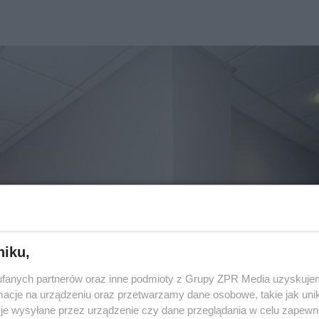
niku,
fanych partnerów oraz inne podmioty z Grupy ZPR Media uzyskujem
cje na urządzeniu oraz przetwarzamy dane osobowe, takie jak unika
je wysyłane przez urządzenie czy dane przeglądania w celu zapewn