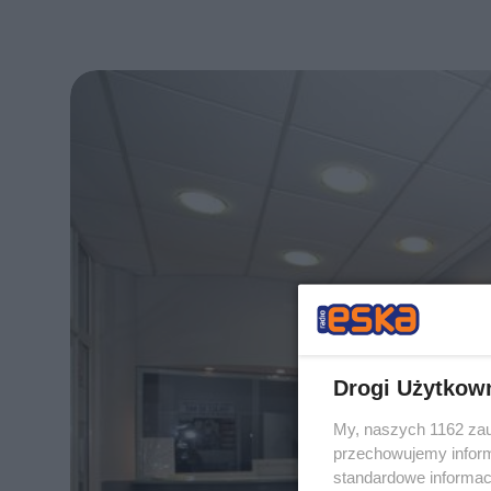
Drogi Użytkow
My, naszych 1162 zau
przechowujemy informa
standardowe informac