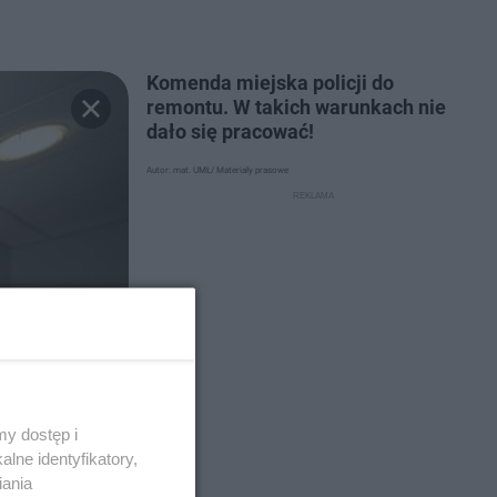
Komenda miejska policji do
remontu. W takich warunkach nie
dało się pracować!
Autor: mat. UMŁ/ Materiały prasowe
y dostęp i
lne identyfikatory,
iania