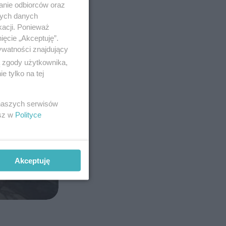
anie odbiorców oraz
nych danych
kacji. Ponieważ
ięcie „Akceptuję”.
ywatności znajdujący
ą zgody użytkownika,
 tylko na tej
 naszych serwisów
esz w
Polityce
Akceptuję