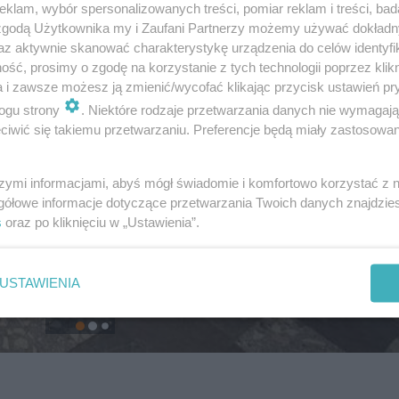
klam, wybór spersonalizowanych treści, pomiar reklam i treści, bad
 zgodą Użytkownika my i Zaufani Partnerzy możemy używać dokład
az aktywnie skanować charakterystykę urządzenia do celów identyfi
ść, prosimy o zgodę na korzystanie z tych technologii poprzez klikn
a i zawsze możesz ją zmienić/wycofać klikając przycisk ustawień pr
ogu strony
. Niektóre rodzaje przetwarzania danych nie wymagaj
iwić się takiemu przetwarzaniu. Preferencje będą miały zastosowanie
szymi informacjami, abyś mógł świadomie i komfortowo korzystać z
gółowe informacje dotyczące przetwarzania Twoich danych znajdzi
s
oraz po kliknięciu w „Ustawienia”.
USTAWIENIA