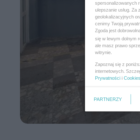
spersonalizowanych re
ulepszanie usług. Za
geolokalizacyjnych or
cenimy Twoją prywatno
Zgoda jest dobrowoln
się w lewym dolnym r
ale masz prawo sprzec
witrynie.
Zapoznaj się z poniż
internetowych. Szcze
Prywatności
i
Cookie
PARTNERZY