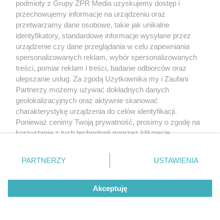
podmioty z Grupy ZPR Media uzyskujemy dostęp i
przechowujemy informacje na urządzeniu oraz
przetwarzamy dane osobowe, takie jak unikalne
identyfikatory, standardowe informacje wysyłane przez
urządzenie czy dane przeglądania w celu zapewniania
spersonalizowanych reklam, wybór spersonalizowanych
treści, pomiar reklam i treści, badanie odbiorców oraz
ulepszanie usług. Za zgodą Użytkownika my i Zaufani
Partnerzy możemy używać dokładnych danych
geolokalizacyjnych oraz aktywnie skanować
charakterystykę urządzenia do celów identyfikacji.
Ponieważ cenimy Twoją prywatność, prosimy o zgodę na
korzystanie z tych technologii poprzez kliknięcie
„Akceptuję”. Zgoda jest dobrowolna i zawsze możesz ją
zmienić/wycofać klikając przycisk ustawień prywatności
PARTNERZY
USTAWIENIA
znajdujący się w lewym dolnym rogu strony
. Niektóre
rodzaje przetwarzania danych nie wymagają zgody
Akceptuję
użytkownika, ale masz prawo sprzeciwić się takiemu
przetwarzaniu. Preferencje będą miały zastosowanie tylko
na tej witrynie.