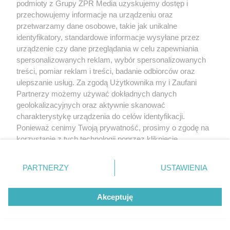
podmioty z Grupy ZPR Media uzyskujemy dostęp i
przechowujemy informacje na urządzeniu oraz
przetwarzamy dane osobowe, takie jak unikalne
identyfikatory, standardowe informacje wysyłane przez
urządzenie czy dane przeglądania w celu zapewniania
spersonalizowanych reklam, wybór spersonalizowanych
treści, pomiar reklam i treści, badanie odbiorców oraz
ulepszanie usług. Za zgodą Użytkownika my i Zaufani
Partnerzy możemy używać dokładnych danych
geolokalizacyjnych oraz aktywnie skanować
charakterystykę urządzenia do celów identyfikacji.
Ponieważ cenimy Twoją prywatność, prosimy o zgodę na
korzystanie z tych technologii poprzez kliknięcie
„Akceptuję”. Zgoda jest dobrowolna i zawsze możesz ją
zmienić/wycofać klikając przycisk ustawień prywatności
PARTNERZY
USTAWIENIA
znajdujący się w lewym dolnym rogu strony
. Niektóre
rodzaje przetwarzania danych nie wymagają zgody
Akceptuję
użytkownika, ale masz prawo sprzeciwić się takiemu
przetwarzaniu. Preferencje będą miały zastosowanie tylko
na tej witrynie.