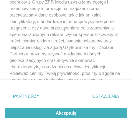
podmioty z Grupy ZPR Media uzyskujemy dostęp i
przechowujemy informacje na urządzeniu oraz
przetwarzamy dane osobowe, takie jak unikalne
identyfikatory, standardowe informacje wysyłane przez
urządzenie czy dane przeglądania w celu zapewniania
spersonalizowanych reklam, wybór spersonalizowanych
treści, pomiar reklam i treści, badanie odbiorców oraz
ulepszanie usług. Za zgodą Użytkownika my i Zaufani
Partnerzy możemy używać dokładnych danych
geolokalizacyjnych oraz aktywnie skanować
charakterystykę urządzenia do celów identyfikacji.
Ponieważ cenimy Twoją prywatność, prosimy o zgodę na
korzystanie z tych technologii poprzez kliknięcie
„Akceptuję”. Zgoda jest dobrowolna i zawsze możesz ją
zmienić/wycofać klikając przycisk ustawień prywatności
PARTNERZY
USTAWIENIA
znajdujący się w lewym dolnym rogu strony
. Niektóre
rodzaje przetwarzania danych nie wymagają zgody
Akceptuję
użytkownika, ale masz prawo sprzeciwić się takiemu
przetwarzaniu. Preferencje będą miały zastosowanie tylko
na tej witrynie.