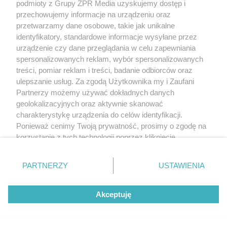
podmioty z Grupy ZPR Media uzyskujemy dostęp i
przechowujemy informacje na urządzeniu oraz
przetwarzamy dane osobowe, takie jak unikalne
identyfikatory, standardowe informacje wysyłane przez
urządzenie czy dane przeglądania w celu zapewniania
spersonalizowanych reklam, wybór spersonalizowanych
treści, pomiar reklam i treści, badanie odbiorców oraz
ulepszanie usług. Za zgodą Użytkownika my i Zaufani
Partnerzy możemy używać dokładnych danych
geolokalizacyjnych oraz aktywnie skanować
charakterystykę urządzenia do celów identyfikacji.
Ponieważ cenimy Twoją prywatność, prosimy o zgodę na
korzystanie z tych technologii poprzez kliknięcie
„Akceptuję”. Zgoda jest dobrowolna i zawsze możesz ją
zmienić/wycofać klikając przycisk ustawień prywatności
PARTNERZY
USTAWIENIA
znajdujący się w lewym dolnym rogu strony
. Niektóre
rodzaje przetwarzania danych nie wymagają zgody
Akceptuję
użytkownika, ale masz prawo sprzeciwić się takiemu
przetwarzaniu. Preferencje będą miały zastosowanie tylko
na tej witrynie.