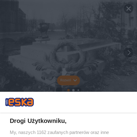
Rozwiń
Drogi Użytkowniku,
My, naszych 1162 zaufanych partnerów oraz inne