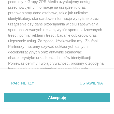
podmioty z Grupy ZPR Media uzyskujemy dostęp i
przechowujemy informacje na urządzeniu oraz
przetwarzamy dane osobowe, takie jak unikalne
identyfikatory, standardowe informacje wysyłane przez
urządzenie czy dane przeglądania w celu zapewniania
spersonalizowanych reklam, wybór spersonalizowanych
treści, pomiar reklam i treści, badanie odbiorców oraz
ulepszanie usług. Za zgodą Użytkownika my i Zaufani
Partnerzy możemy używać dokładnych danych
geolokalizacyjnych oraz aktywnie skanować
charakterystykę urządzenia do celów identyfikacji.
Ponieważ cenimy Twoją prywatność, prosimy o zgodę na
korzystanie z tych technologii poprzez kliknięcie
„Akceptuję”. Zgoda jest dobrowolna i zawsze możesz ją
zmienić/wycofać klikając przycisk ustawień prywatności
PARTNERZY
USTAWIENIA
znajdujący się w lewym dolnym rogu strony
. Niektóre
rodzaje przetwarzania danych nie wymagają zgody
Akceptuję
użytkownika, ale masz prawo sprzeciwić się takiemu
przetwarzaniu. Preferencje będą miały zastosowanie tylko
na tej witrynie.