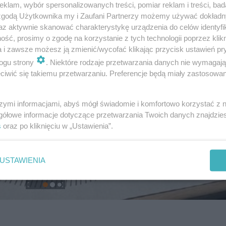
klam, wybór spersonalizowanych treści, pomiar reklam i treści, bad
 zgodą Użytkownika my i Zaufani Partnerzy możemy używać dokład
az aktywnie skanować charakterystykę urządzenia do celów identyfi
ść, prosimy o zgodę na korzystanie z tych technologii poprzez klikn
a i zawsze możesz ją zmienić/wycofać klikając przycisk ustawień pr
ogu strony
. Niektóre rodzaje przetwarzania danych nie wymagaj
iwić się takiemu przetwarzaniu. Preferencje będą miały zastosowanie
szymi informacjami, abyś mógł świadomie i komfortowo korzystać z
gółowe informacje dotyczące przetwarzania Twoich danych znajdzi
s
oraz po kliknięciu w „Ustawienia”.
USTAWIENIA