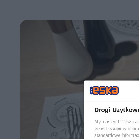
Drogi Użytkow
My, naszych 1162 zau
przechowujemy informa
standardowe informac