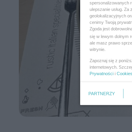
spersonalizowanych re
ulepszanie usług. Za
geolokalizacyjnych or
cenimy Twoją prywatno
Zgoda jest dobrowoln
się w lewym dolnym r
ale masz prawo sprzec
witrynie.
Zapoznaj się z poniż
internetowych. Szcze
Prywatności
i
Cookie
PARTNERZY