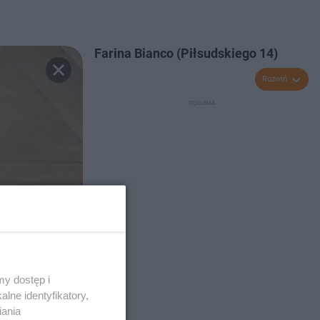
Farina Bianco (Piłsudskiego 14)
Rozwiń
y dostęp i
lne identyfikatory,
iania