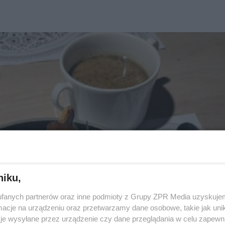
niku,
fanych partnerów oraz inne podmioty z Grupy ZPR Media uzyskujem
cje na urządzeniu oraz przetwarzamy dane osobowe, takie jak unika
je wysyłane przez urządzenie czy dane przeglądania w celu zapewn