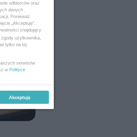
anie odbiorców oraz
nych danych
kacji. Ponieważ
ięcie „Akceptuję”.
ywatności znajdujący
ą zgody użytkownika,
 tylko na tej
 naszych serwisów
esz w
Polityce
Akceptuję