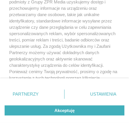
podmioty z Grupy ZPR Media uzyskujemy dostęp i
przechowujemy informacje na urządzeniu oraz
przetwarzamy dane osobowe, takie jak unikalne
identyfikatory, standardowe informacje wysyłane przez
urządzenie czy dane przeglądania w celu zapewniania
spersonalizowanych reklam, wybór spersonalizowanych
treści, pomiar reklam i treści, badanie odbiorców oraz
ulepszanie usług. Za zgodą Użytkownika my i Zaufani
Partnerzy możemy używać dokładnych danych
geolokalizacyjnych oraz aktywnie skanować
charakterystykę urządzenia do celów identyfikacji.
Ponieważ cenimy Twoją prywatność, prosimy o zgodę na
korzystanie z tych technologii poprzez kliknięcie
„Akceptuję”. Zgoda jest dobrowolna i zawsze możesz ją
zmienić/wycofać klikając przycisk ustawień prywatności
PARTNERZY
USTAWIENIA
znajdujący się w lewym dolnym rogu strony
. Niektóre
rodzaje przetwarzania danych nie wymagają zgody
Akceptuję
użytkownika, ale masz prawo sprzeciwić się takiemu
przetwarzaniu. Preferencje będą miały zastosowanie tylko
na tej witrynie.