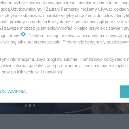
klam, wybór spersonalizowanych treści, pomiar reklam i treści, bad
 zgodą Użytkownika my i Zaufani Partnerzy możemy używać dokład
az aktywnie skanować charakterystykę urządzenia do celów identyfi
ść, prosimy o zgodę na korzystanie z tych technologii poprzez klikn
a i zawsze możesz ją zmienić/wycofać klikając przycisk ustawień pr
ogu strony
. Niektóre rodzaje przetwarzania danych nie wymagaj
iwić się takiemu przetwarzaniu. Preferencje będą miały zastosowanie
szymi informacjami, abyś mógł świadomie i komfortowo korzystać z
gółowe informacje dotyczące przetwarzania Twoich danych znajdzi
s
oraz po kliknięciu w „Ustawienia”.
USTAWIENIA