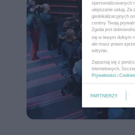
spersonalizowanych re
ulepszanie usług. Za
geolokalizacyjnych or
cenimy Twoją prywatno
Zgoda jest dobrowoln
się w lewym dolnym r
ale masz prawo sprzec
witrynie.
Zapoznaj się z poniż
internetowych. Szcze
Prywatności
i
Cookie
PARTNERZY