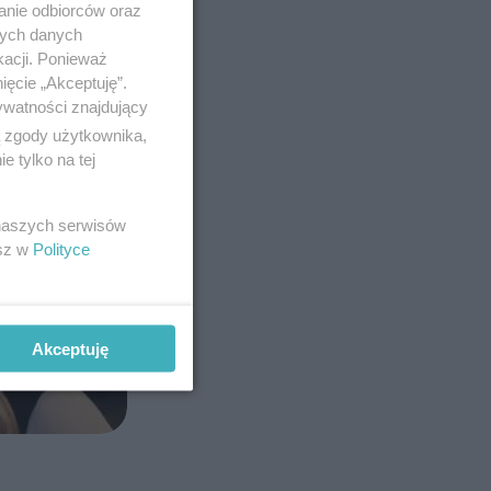
anie odbiorców oraz
nych danych
kacji. Ponieważ
ięcie „Akceptuję”.
ywatności znajdujący
ą zgody użytkownika,
 tylko na tej
 naszych serwisów
esz w
Polityce
Akceptuję