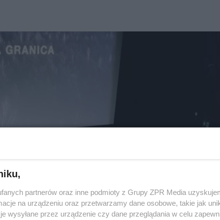
niku,
fanych partnerów oraz inne podmioty z Grupy ZPR Media uzyskujem
cje na urządzeniu oraz przetwarzamy dane osobowe, takie jak unika
je wysyłane przez urządzenie czy dane przeglądania w celu zapewn