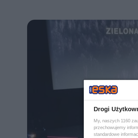
Drogi Użytkow
My, naszych 1160 zau
przechowujemy informa
standardowe informac