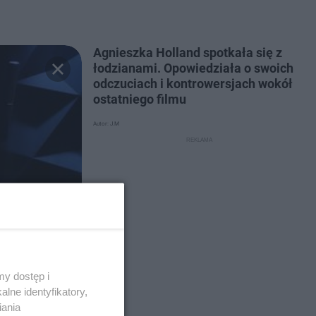
Agnieszka Holland spotkała się z
łodzianami. Opowiedziała o swoich
odczuciach i kontrowersjach wokół
ostatniego filmu
Autor: J.M
y dostęp i
lne identyfikatory,
iania