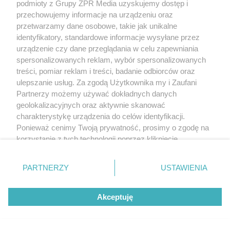
podmioty z Grupy ZPR Media uzyskujemy dostęp i
przechowujemy informacje na urządzeniu oraz
przetwarzamy dane osobowe, takie jak unikalne
identyfikatory, standardowe informacje wysyłane przez
urządzenie czy dane przeglądania w celu zapewniania
spersonalizowanych reklam, wybór spersonalizowanych
treści, pomiar reklam i treści, badanie odbiorców oraz
ulepszanie usług. Za zgodą Użytkownika my i Zaufani
Partnerzy możemy używać dokładnych danych
geolokalizacyjnych oraz aktywnie skanować
charakterystykę urządzenia do celów identyfikacji.
Ponieważ cenimy Twoją prywatność, prosimy o zgodę na
korzystanie z tych technologii poprzez kliknięcie
„Akceptuję”. Zgoda jest dobrowolna i zawsze możesz ją
zmienić/wycofać klikając przycisk ustawień prywatności
PARTNERZY
USTAWIENIA
znajdujący się w lewym dolnym rogu strony
. Niektóre
rodzaje przetwarzania danych nie wymagają zgody
Akceptuję
użytkownika, ale masz prawo sprzeciwić się takiemu
przetwarzaniu. Preferencje będą miały zastosowanie tylko
na tej witrynie.