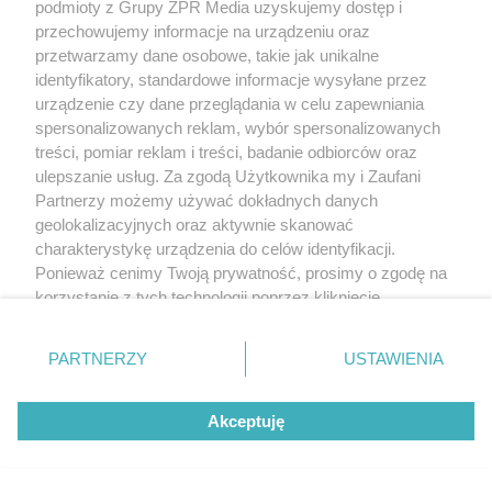
podmioty z Grupy ZPR Media uzyskujemy dostęp i
przechowujemy informacje na urządzeniu oraz
przetwarzamy dane osobowe, takie jak unikalne
identyfikatory, standardowe informacje wysyłane przez
urządzenie czy dane przeglądania w celu zapewniania
spersonalizowanych reklam, wybór spersonalizowanych
treści, pomiar reklam i treści, badanie odbiorców oraz
ulepszanie usług. Za zgodą Użytkownika my i Zaufani
Partnerzy możemy używać dokładnych danych
geolokalizacyjnych oraz aktywnie skanować
charakterystykę urządzenia do celów identyfikacji.
Ponieważ cenimy Twoją prywatność, prosimy o zgodę na
korzystanie z tych technologii poprzez kliknięcie
„Akceptuję”. Zgoda jest dobrowolna i zawsze możesz ją
zmienić/wycofać klikając przycisk ustawień prywatności
PARTNERZY
USTAWIENIA
znajdujący się w lewym dolnym rogu strony
. Niektóre
rodzaje przetwarzania danych nie wymagają zgody
Akceptuję
użytkownika, ale masz prawo sprzeciwić się takiemu
przetwarzaniu. Preferencje będą miały zastosowanie tylko
na tej witrynie.