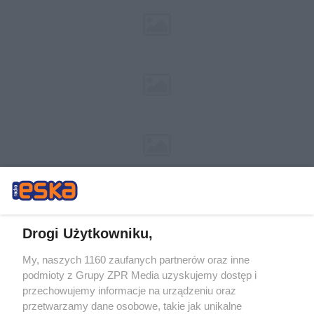
Drogi Użytkowniku,
My, naszych 1160 zaufanych partnerów oraz inne
Żaden utwór zamieszczony w serwisie nie może być powielany i
podmioty z Grupy ZPR Media uzyskujemy dostęp i
rozpowszechniany lub dalej rozpowszechniany w jakikolwiek sposób (w
tym także elektroniczny lub mechaniczny) na jakimkolwiek polu
przechowujemy informacje na urządzeniu oraz
eksploatacji w jakiejkolwiek formie, włącznie z umieszczaniem w Internecie
przetwarzamy dane osobowe, takie jak unikalne
bez pisemnej zgody właściciela praw. Jakiekolwiek użycie lub