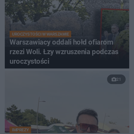
UROCZYSTOŚCI W WARSZAWIE
Warszawiacy oddali hołd ofiarom
rzezi Woli. Łzy wzruszenia podczas
uroczystości
21
IMPREZY