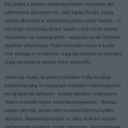
być bajka, a potem wybierają imiona i kostiumy dla
odtwórców głównych ról. Jeśli będą chciały, mogą
zostać aktorami w stworzonej przez siebie historii. - U
nas bajki wymyślają dzieci, każde z nich może zostać
reżyserem lub scenografem - wyjaśnia Jacek Stefanik,
dyrektor artystyczny Teatru Komedii Impro w Łodzi. -
One wnikają w te historie, stają się różnymi postaciami,
stają się częścią świata, który wymyśliły.
Jeżeli się okaże, że główny bohater trafia na jakąś
bezkresną łąkę, to mogą być owadami mieszkającymi
na tej łące lub żabkami - dodaje aktorka i impresario
Teatru Komedii Impro Anna Modrzejewska. - Bardzo
często jest tak, że bez nich ta nasza historia byłaby
uboższa. Najważniejsze jest to, żeby dziecko wyszło
zachwycone światem, które zobaczyło, zainspirowane