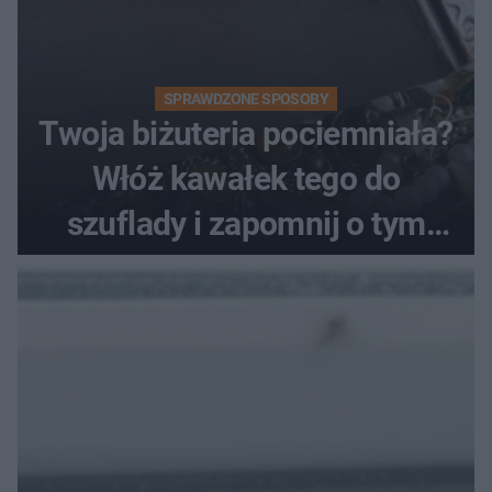
SPRAWDZONE SPOSOBY
Twoja biżuteria pociemniała?
Włóż kawałek tego do
szuflady i zapomnij o tym
problemie. Sposób na
pociemniałą biżuterię