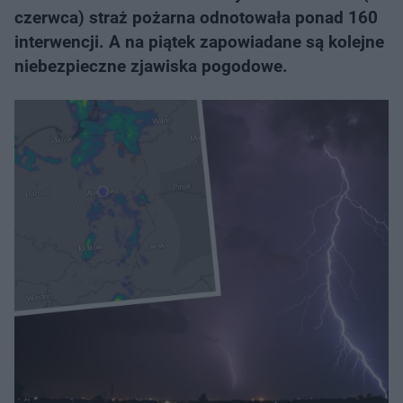
czerwca) straż pożarna odnotowała ponad 160
interwencji. A na piątek zapowiadane są kolejne
niebezpieczne zjawiska pogodowe.