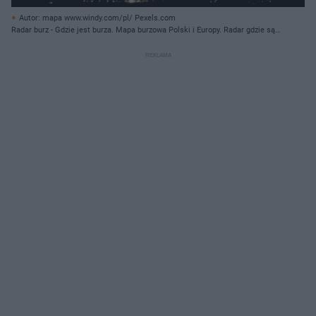
Autor: mapa www.windy.com/pl/ Pexels.com
Radar burz - Gdzie jest burza. Mapa burzowa Polski i Europy. Radar gdzie są
teraz burze w Polsce. Mapa wyładowań na żywo