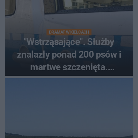
DRAMAT W KIELCACH
"Wstrząsające". Służby
znalazły ponad 200 psów i
martwe szczenięta.
Zatrzymano 35-latka