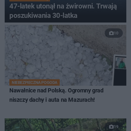
47-latek utonął na żwirowni. Trwają
poszukiwania 30-latka
10
NIEBEZPIECZNA POGODA
Nawałnice nad Polską. Ogromny grad
niszczy dachy i auta na Mazurach!
19