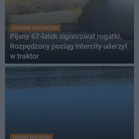
WYPADEK NA POMORZU
Pijany 67-latek zignorował rogatki.
Rozpędzony pociąg Intercity uderzył
w traktor
DRAMAT NAD WODĄ