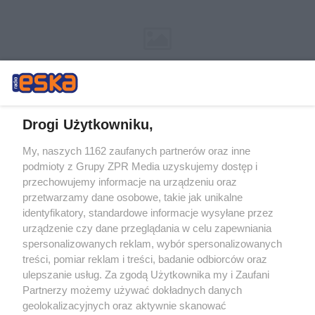
Drogi Użytkowniku,
My, naszych 1162 zaufanych partnerów oraz inne
Żaden utwór zamieszczony w serwisie nie może być powielany i
podmioty z Grupy ZPR Media uzyskujemy dostęp i
rozpowszechniany lub dalej rozpowszechniany w jakikolwiek sposób (w
przechowujemy informacje na urządzeniu oraz
tym także elektroniczny lub mechaniczny) na jakimkolwiek polu
eksploatacji w jakiejkolwiek formie, włącznie z umieszczaniem w
przetwarzamy dane osobowe, takie jak unikalne
Internecie bez pisemnej zgody właściciela praw. Jakiekolwiek użycie lub
identyfikatory, standardowe informacje wysyłane przez
wykorzystanie utworów w całości lub w części z naruszeniem prawa,
tzn. bez właściwej zgody, jest zabronione pod groźbą kary i może być
urządzenie czy dane przeglądania w celu zapewniania
ścigane prawnie.
spersonalizowanych reklam, wybór spersonalizowanych
treści, pomiar reklam i treści, badanie odbiorców oraz
ulepszanie usług. Za zgodą Użytkownika my i Zaufani
Partnerzy możemy używać dokładnych danych
geolokalizacyjnych oraz aktywnie skanować