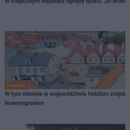
W tragicznym wypadku zginęły dzieci. 28-letnia 
PODRÓŻE
W tym mieście w województwie łódzkim znajduje 
Nowymgrodem