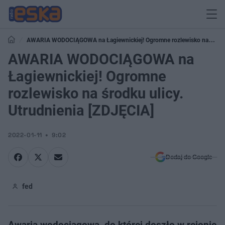
AWARIA WODOCIĄGOWA na Łagiewnickiej! Ogromne rozlewisko na
środku ulicy. Utrudnienia [ZDJĘCIA]
AWARIA WODOCIĄGOWA na
Łagiewnickiej! Ogromne
rozlewisko na środku ulicy.
Utrudnienia [ZDJĘCIA]
2022-01-11
9:02
Dodaj do Google
fed
Awaria wodociągowa, do której doszło w rejonie