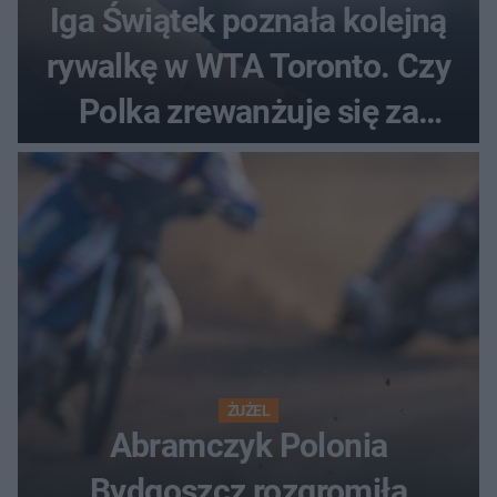
Iga Świątek poznała kolejną
rywalkę w WTA Toronto. Czy
Polka zrewanżuje się za
ostatnią porażkę?
ŻUŻEL
Abramczyk Polonia
Bydgoszcz rozgromiła