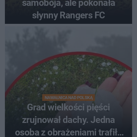
samobója, ale pokonała
słynny Rangers FC
NAWAŁNICA NAD POLSKĄ
Grad wielkości pięści
zrujnował dachy. Jedna
osoba z obrażeniami trafiła