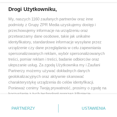
Drogi Użytkowniku,
My, naszych 1160 zaufanych partnerów oraz inne
Żaden utwór zamieszczony w serwisie nie może być powielany i
podmioty z Grupy ZPR Media uzyskujemy dostęp i
rozpowszechniany lub dalej rozpowszechniany w jakikolwiek sposób (w
tym także elektroniczny lub mechaniczny) na jakimkolwiek polu
przechowujemy informacje na urządzeniu oraz
eksploatacji w jakiejkolwiek formie, włącznie z umieszczaniem w Internecie
przetwarzamy dane osobowe, takie jak unikalne
bez pisemnej zgody właściciela praw. Jakiekolwiek użycie lub
wykorzystanie utworów w całości lub w części z naruszeniem prawa, tzn.
identyfikatory, standardowe informacje wysyłane przez
bez właściwej zgody, jest zabronione pod groźbą kary i może być ścigane
urządzenie czy dane przeglądania w celu zapewniania
prawnie.
spersonalizowanych reklam, wybór spersonalizowanych
treści, pomiar reklam i treści, badanie odbiorców oraz
ulepszanie usług. Za zgodą Użytkownika my i Zaufani
Partnerzy możemy używać dokładnych danych
geolokalizacyjnych oraz aktywnie skanować
charakterystykę urządzenia do celów identyfikacji.
O nas
Ponieważ cenimy Twoją prywatność, prosimy o zgodę na
korzystanie z tych technologii poprzez kliknięcie
Informacje prawne
„Akceptuję”. Zgoda jest dobrowolna i zawsze możesz ją
zmienić/wycofać klikając przycisk ustawień prywatności
Nasze serwisy
PARTNERZY
USTAWIENIA
znajdujący się w lewym dolnym rogu strony
. Niektóre