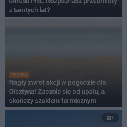
okresu PRL. Rozpoznasz przedmioty
z tamtych lat?
POGODA
Nagły zwrot akcji w pogodzie dla
Olsztyna! Zacznie się od upału, a
skończy szokiem termicznym
6