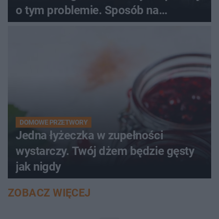
o tym problemie. Sposób na
pociemniałą biżuterię
DOMOWE PRZETWORY
Jedna łyżeczka w zupełności
wystarczy. Twój dżem będzie gęsty
jak nigdy
ZOBACZ WIĘCEJ