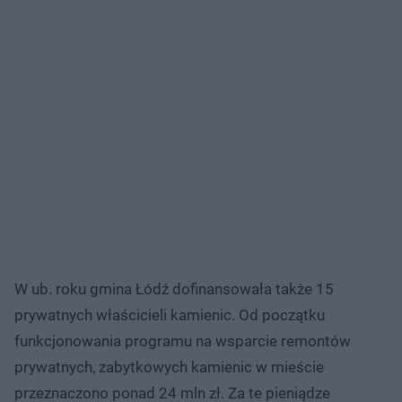
W ub. roku gmina Łódź dofinansowała także 15
prywatnych właścicieli kamienic. Od początku
funkcjonowania programu na wsparcie remontów
prywatnych, zabytkowych kamienic w mieście
przeznaczono ponad 24 mln zł. Za te pieniądze